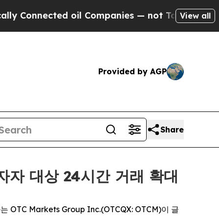
nnected oil Companies — not Taxpayers — the Cha
View all
Provided by AGP
Share
 투자자 대상 24시간 거래 확대
TC Markets Group Inc.(OTCQX: OTCM)이 글